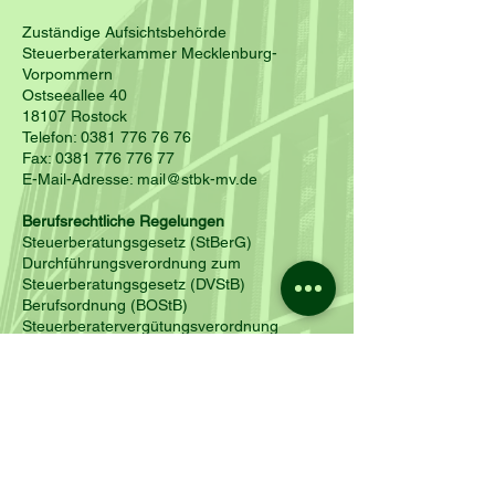
Zuständige Aufsichtsbehörde
Steuerberaterkammer Mecklenburg-
Vorpommern
Ostseeallee 40
18107 Rostock
Telefon: 0381 776 76 76
Fax: 0381 776 776 77
E-Mail-Adresse: mail@stbk-mv.de
Berufsrechtliche Regelungen
Steuerberatungsgesetz (StBerG)
Durchführungsverordnung zum
Steuerberatungsgesetz (DVStB)
Berufsordnung (BOStB)
Steuerberatervergütungsverordnung
(StBVV).
Quelle: Die Regelungen können auf der
Homepage der
Bundessteuerberaterkammer
(
www.bstbk.de
, Menüpunkt „Der
Steuerberater / Berufsrecht“) eingesehen
werden